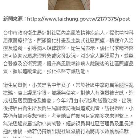
新聞來源：https://www.taichung.gov.tw/2177375/post
台中市政府衛生局針對社區內高風險精神疾病人，提供精神科
居家醫療評估、照顧優化計畫及主動式社區照護，積極介入治
療及追蹤，引導病人規律就醫。衛生局表示，優化居家精神醫
療可協助家屬處理緊急或突發狀況，減少家人照護壓力，並整
合醫療及公衛資源，提升高風險精神病人離院後的社區照護品
質、擴展追蹤量能，強化送醫守護功能。
衛生局舉例，小美是名中年女子，常於社區中拿奇異筆隨性亂
塗鴉、寫上謾罵字眼，並語無倫次，對他人有強烈被害感，造
成社區居民困擾及擔憂；今年2月由市府協助送醫治療，出院
後持續由衛生所及衛生局關懷訪視員追蹤列管，訪視過程，小
美仍有被害妄想情形，考量她目前獨居且家屬多次未聯繫上，
無法透過家屬協助小美就醫，經訪視員與社區管理員及里長溝
通討論後，她若仍持續出現社區滋擾行為將再次啟動護送就