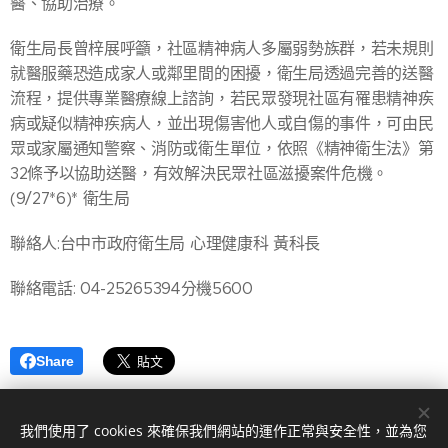
醫、協助治療。
衛生局長曾梓展呼籲，社區精神病人多屬弱勢族群，若未規則
就醫服藥恐造成家人或鄰里間的困擾，衛生局透過完善的送醫
流程，提供專業醫療線上諮詢，若民眾發現社區有罹患精神疾
病或疑似精神疾病人，並出現傷害他人或自傷的事件，可由民
眾或家屬通知警察、消防或衛生單位，依照《精神衛生法》第
32條予以協助送醫，有效解決民眾社區滋擾案件危機。
(9/27*6)* 衛生局
聯絡人:台中市政府衛生局 心理健康科 黃科長
聯絡電話: 04-25265394分機5600
Share
我們使用了 cookies 來確保我們網站的運作正常與安全性，並為您